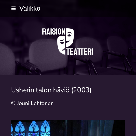
Siirry
Valikko
sivun
sisältöön
Raision Teatteri
Usherin talon häviö (2003)
© Jouni Lehtonen